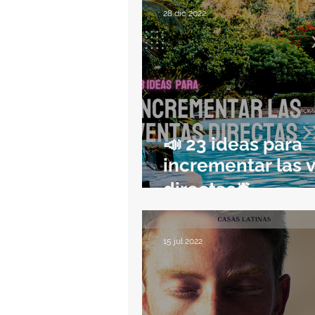
28 dic 2022
📣 23 ideas para
incrementar las 
directas🛎️
15 jul 2022