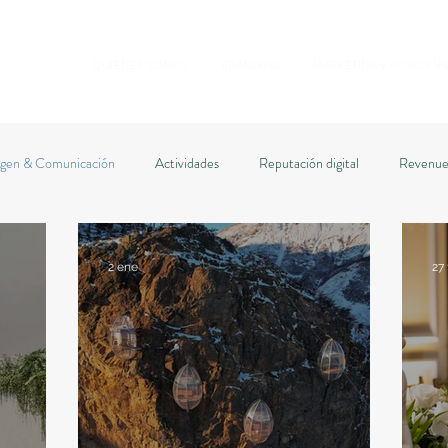
QUIENES SOMOS
BRANDING
MARKETING y POSICIO
gen & Comunicación
Actividades
Reputación digital
Revenu
2 ene
27