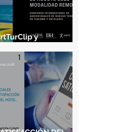
rtTurClip y
rtHotelClip
 mar 2018