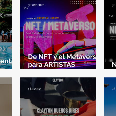
30 oct 2022
30
De NFT y el Metaverso
ventas
para ARTISTAS
N
VISUALES
p
1 jul 2022
28