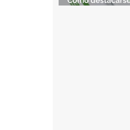
Como destacarse
TripAdvisor