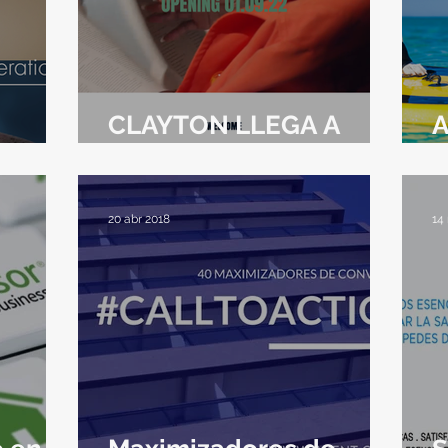
CLAYTON LLEGA A
A
BUENOS AIRES
A
20 abr 2018
14