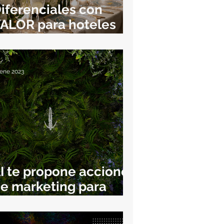
iferenciales con
ALOR para hoteles
rbanos
 ene 2023
I te propone acciones
e marketing para
oteles.