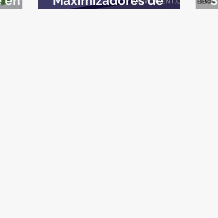
 en
Maximizadores de
S
Conversión
C