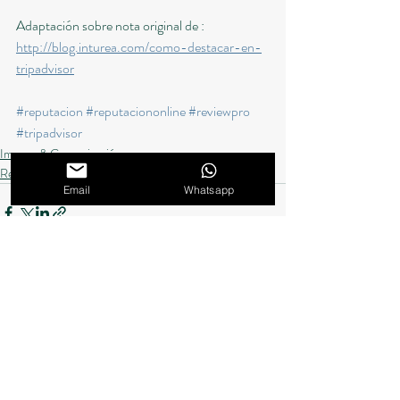
Adaptación sobre nota original de : 
http://blog.inturea.com/como-destacar-en-
tripadvisor
#reputacion
#reputaciononline
#reviewpro
#tripadvisor
Imagen & Comunicación
Reputación digital
Email
Whatsapp
Entradas recientes
Ver todo