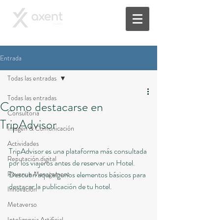
Entrada
Todas las entradas
Todas las entradas
Como destacarse en
Consultoria
TripAdvisor
Imagen & Comunicación
Actividades
TripAdvisor es una plataforma más consultada 
Reputación digital
por los viajeros antes de reservar un Hotel. 
Revenue Management
Descubrí aqui algunos elementos básicos para 
destacar la publicación de tu hotel.
Innovación
Metaverso
Inteligencia Artificial