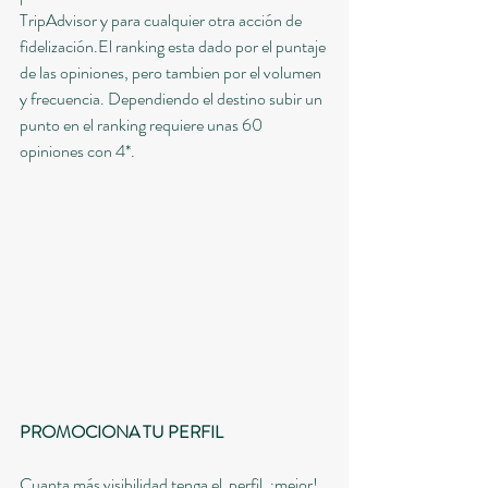
TripAdvisor y para cualquier otra acción de 
fidelización.El ranking esta dado por el puntaje 
de las opiniones, pero tambien por el volumen 
y frecuencia. Dependiendo el destino subir un 
punto en el ranking requiere unas 60 
opiniones con 4*.  
PROMOCIONA TU PERFIL
Cuanta más visibilidad tenga el  perfil, ¡mejor! 